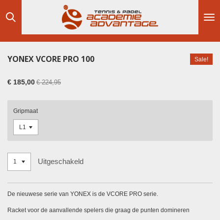
Ga
direct
naar
de
hoofdinhoud
YONEX VCORE PRO 100
Sale!
€ 185,00
€ 224,95
Gripmaat
Uitgeschakeld
De nieuwese serie van YONEX is de VCORE PRO serie.
Racket voor de aanvallende spelers die graag de punten domineren