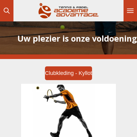
Ga
direct
naar
de
hoofdinhoud
Uw plezier is onze voldoening
Clubkleding - Kyllot