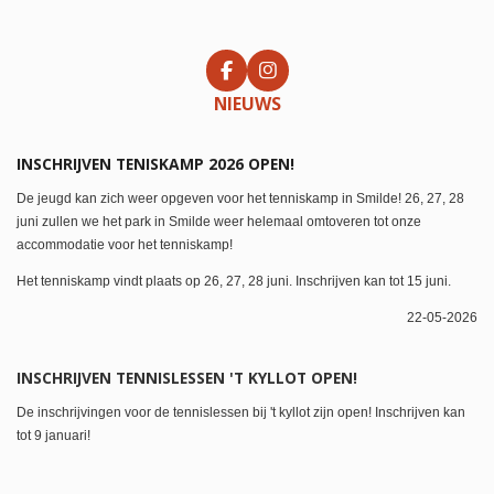
F
I
a
n
NIEUWS
c
s
e
t
b
a
INSCHRIJVEN TENISKAMP 2026 OPEN!
o
g
o
r
De jeugd kan zich weer opgeven voor het tenniskamp in Smilde! 26, 27, 28
k
a
juni zullen we het park in Smilde weer helemaal omtoveren tot onze
m
accommodatie voor het tenniskamp!
Het tenniskamp vindt plaats op 26, 27, 28 juni. Inschrijven kan tot 15 juni.
22-05-2026
INSCHRIJVEN TENNISLESSEN 'T KYLLOT OPEN!
De inschrijvingen voor de tennislessen bij 't kyllot zijn open! Inschrijven kan
tot 9 januari!